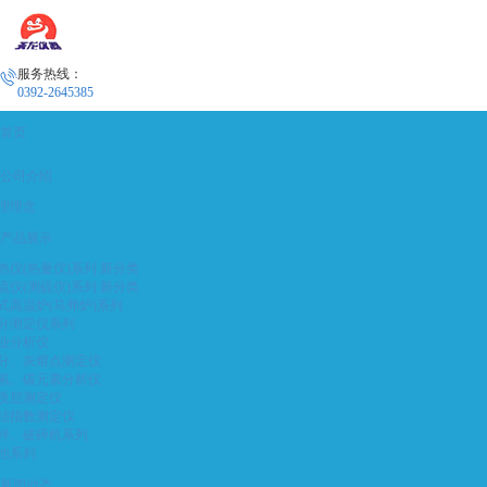
服务热线：
0392-2645385
首页
公司介绍
理理念
产品展示
热仪(热量仪)系列 新分类
硫仪(测硫仪)系列 新分类
式高温炉(马弗炉)系列
分测定仪系列
业分析仪
分、灰熔点测定仪
氢、碳元素分析仪
质层测定仪
结指数测定仪
样、破碎机系列
他系列
新闻动态