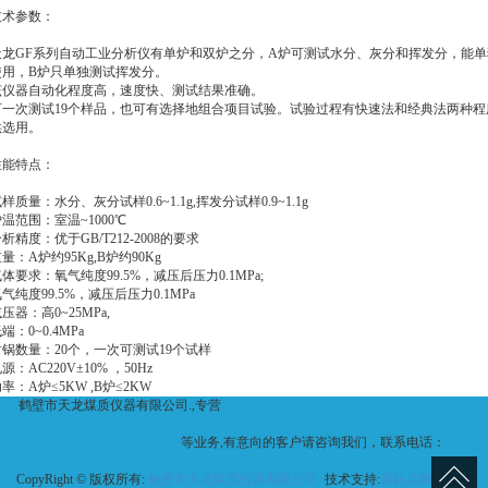
技术参数：
天龙GF系列自动工业分析仪有单炉和双炉之分，A炉可测试水分、灰分和挥发分，能单
使用，B炉只单独测试挥发分。
该仪器自动化程度高，速度快、测试结果准确。
可一次测试19个样品，也可有选择地组合项目试验。试验过程有快速法和经典法两种程
供选用。
性能特点：
样质量：水分、灰分试样0.6~1.1g,挥发分试样0.9~1.1g
温范围：室温~1000℃
析精度：优于GB/T212-2008的要求
量：A炉约95Kg,B炉约90Kg
体要求：氧气纯度99.5%，减压后压力0.1MPa;
气纯度99.5%，减压后压力0.1MPa
压器：高0~25MPa,
端：0~0.4MPa
坩锅数量：20个，一次可测试19个试样
源：AC220V±10% ，50Hz
率：A炉≤5KW ,B炉≤2KW
鹤壁市天龙煤质仪器有限公司.,专营
量热仪(热量仪)系列
定硫仪(测硫仪)系列
箱
式高温炉(马弗炉)系列
水分测定仪系列
工业分析仪
灰分、灰熔点测定仪
测氢、
碳元素分析仪
胶质层测定仪
等业务,有意向的客户请咨询我们，联系电话：
0392
-2645385
CopyRight © 版权所有:
鹤壁市天龙煤质仪器有限公司.
技术支持:
新起点网络科技